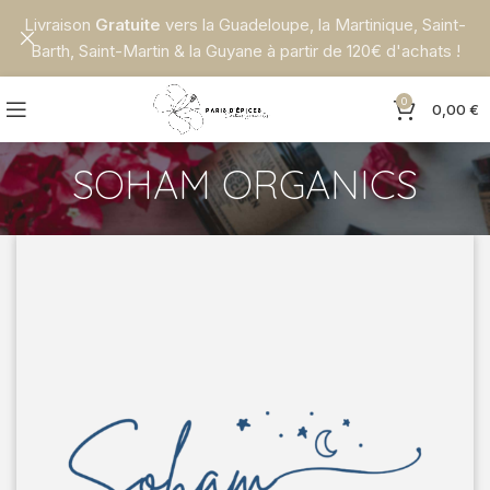
Livraison
Gratuite
vers la Guadeloupe, la Martinique, Saint-
Barth, Saint-Martin & la Guyane à partir de 120€ d'achats !
0
0,00
€
SOHAM ORGANICS