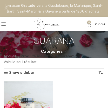
Livraison
Gratuite
vers la Guadeloupe, la Martinique, Saint-
Barth, Saint-Martin & la Guyane à partir de 120€ d'achats !
0
0,00
€
GUARANA
Categories
Accueil
Produits identifiés “Guarana”
Voici le seul résultat
Show sidebar