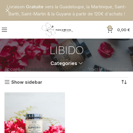
Livraison
Gratuite
vers la Guadeloupe, la Martinique, Saint-
Barth, Saint-Martin & la Guyane à partir de 120€ d'achats !
0
0,00
€
LIBIDO
Categories
Accueil
Produits identifiés “libido”
Voici le seul résultat
Show sidebar