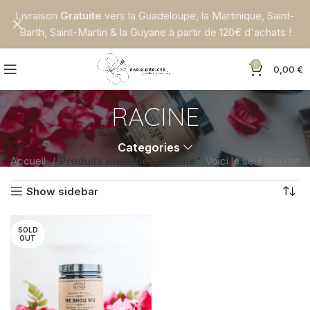
Livraison
Gratuite
vers la Guadeloupe, la Martinique, Saint-
Barth, Saint-Martin & la Guyane à partir de 120€ d'achats !
0
0,00
€
RACINE
Categories
Accueil
Produits identifiés “racine”
Voici le seul résultat
Show sidebar
SOLD
OUT