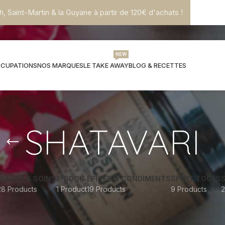
h, Saint-Martin & la Guyane à partir de 120€ d'achats !
NEW
CCUPATIONS
NOS MARQUES
LE TAKE AWAY
BLOG & RECETTES
SHATAVARI
BEAUTÉ & SOINS
E-BOOK
ÉPICES & CONDIMENTS
SPIRIT TOOLS
28 Products
1 Product
19 Products
9 Products
2