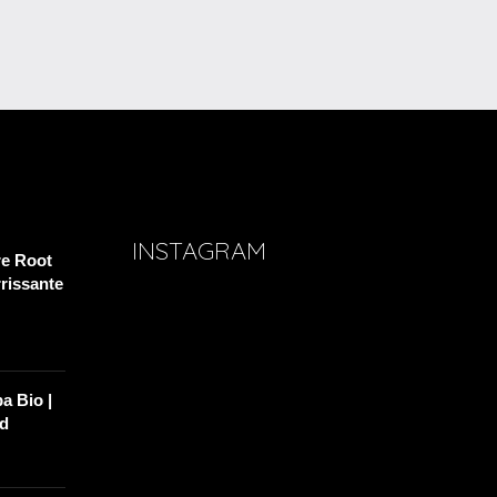
INSTAGRAM
re Root
rrissante
a Bio |
id