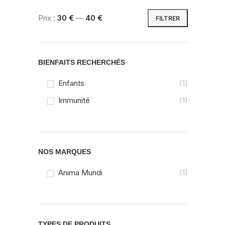
Prix :
30 €
—
40 €
FILTRER
Prix
Prix
min
max
BIENFAITS RECHERCHÉS
Enfants
(1)
Immunité
(1)
NOS MARQUES
Anima Mundi
(1)
TYPES DE PRODUITS