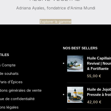
Adriana Ayales, fondatrice d'Anima Mundi
Explorer la gamme
NOS BEST SELLERS
TILES
Huile Capillai
Revival | Nou
s Compte
& Fortifiante
de souhaits
55,00
€
aris d’Épices
Huile de Jojob
tions générales de vente
Pressée à fro
que de confidentialité
42,00
€
ons légales