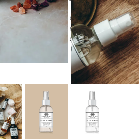
Catégorie :
Spirit Tools
Étiquettes :
beauté
,
eau de ros
Share: