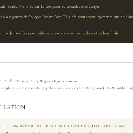
ater Beauty Myst à 20 cm. Laisser poser 30 secondes sans essuyer.
 4 à 6 gouttes de Collagen Booster Face Oil sur la peau encore légèrement humide. L'humi
 une dernière fois pour sceller le soin et apporter une touche de fraîcheur finale.
 Distillée · Vallée des Roses, Bulgarie · Ingrédient unique
ns gluten · Zéro conservateurs synthétiques · Zéro alcool · FDA registered · cGMP certified · Agit
ILLATION
ARIE · ROSA DAMASCENA · DISTILLATION TRADITIONNELLE · FDA · CGMP