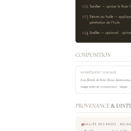
02
Tonifier
— spritzer le Rose W
03
Sérum ou huile
— appliquer
pénétration de l'huile.
04
Sceller
— optionnel : spritzer
COMPOSITION
INGRÉDIENT UNIQUE
Eau florale de Rose (Rosa damascena) ·
Usage externe uniquement · Vegan · Sa
PROVENANCE
& DIST
VALLÉE DES ROSES · BULG