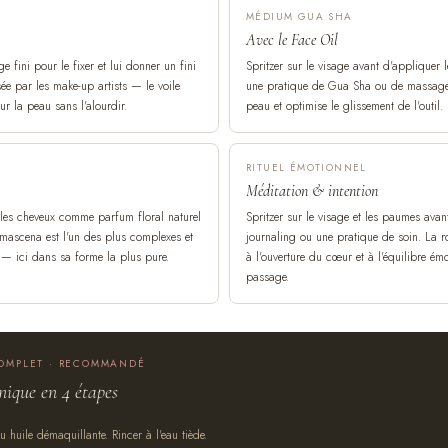
MÉDIUM GUA SHA
Avec le Face Oil
e fini pour le fixer et lui donner un fini
Spritzer sur le visage avant d'appliquer
sée par les make-up artists — le voile
une pratique de Gua Sha ou de massage f
r la peau sans l'alourdir.
peau et optimise le glissement de l'outil.
RITUEL ÉMOTIONNEL
Méditation & intention
t les cheveux comme parfum floral naturel
Spritzer sur le visage et les paumes ava
mascena est l'un des plus complexes et
journaling ou une pratique de soin. La ro
 — ici dans sa forme la plus pure.
à l'ouverture du cœur et à l'équilibre é
passage.
COMPLET · RECOMMANDÉ
nique en 4 étapes
huile démaquillante. Rincer à l'eau tiède.