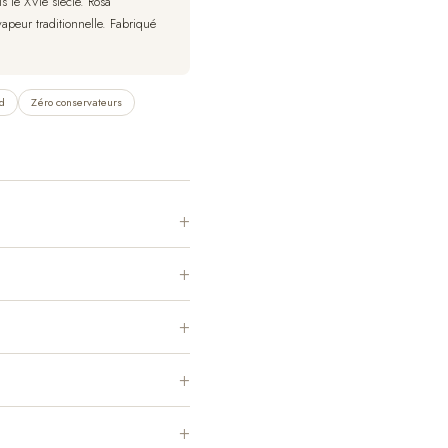
 le XVIe siècle. Rosa
vapeur traditionnelle. Fabriqué
d
Zéro conservateurs