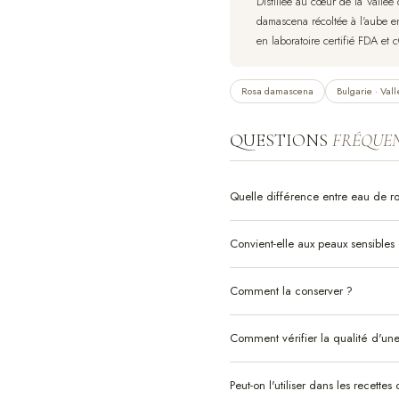
Distillée au cœur de la Vallée
damascena récoltée à l'aube en
en laboratoire certifié FDA et 
Rosa damascena
Bulgarie · Val
QUESTIONS
FRÉQUE
Quelle différence entre eau de ro
Convient-elle aux peaux sensibles 
Comment la conserver ?
Comment vérifier la qualité d'un
Peut-on l'utiliser dans les recettes 