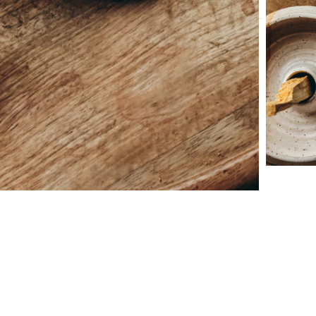
e
,
ethique
,
naturel
,
peau
,
rose
,
tonique
,
visage