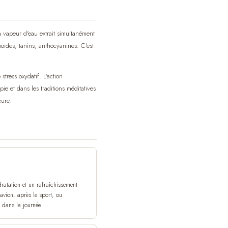
 la vapeur d'eau extrait simultanément
oïdes, tanins, anthocyanines. C'est
stress oxydatif. L'action
ie et dans les traditions méditatives
eure.
ratation et un rafraîchissement
avion, après le sport, ou
 dans la journée.