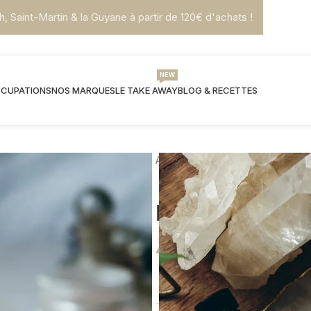
h, Saint-Martin & la Guyane à partir de 120€ d'achats !
NEW
CCUPATIONS
NOS MARQUES
LE TAKE AWAY
BLOG & RECETTES
Accueil
Spirit Tools
Eau de 
Eau de Rose 
45,00
€