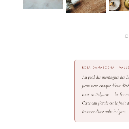
D
ROSA DAMASCENA · VALLÉE
Au pied des montagnes des Ba
fleurissent chaque début d'ét
roses en Bulgarie — les femmes
Cette eau florale est le frui
l'essence d'une aube bulgare.