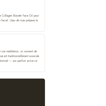
 le Collagen Booster Face Oil pour
acial. L'eau de rose prépare la
nt une méditation, un moment de
se est traditionnellement associée
motionnel — son parfum active ce