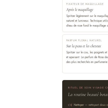
FIXATEUR DE MAQUILLAGE
Après le maquillage
Spritzer légèrement sur le maquillag
naturel et lumineux. Technique utili
d'eau de rose fond le maquillage su
PARFUM FLORAL NATUREL
Sur la peau et les cheveux
Spritzer sur le cou, les poignets e
et apaisant. Le parfum de Rosa da
des plus recherchés en parfumerie
RITUEL DE SOIN VISAGE 
La routine beauté bota
01
Nettoyer
— nettoyant doux ou 