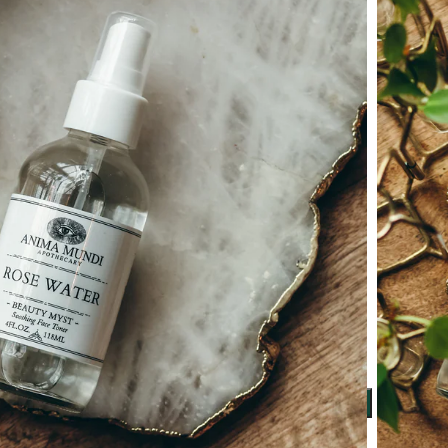
oses —
garie · Toner · Brume · Parfum.
lée des Roses, Bulgarie · Ingrédient unique · Usage visage & corps · FDA ·
istillée au cœur de la Vallée des Roses de Bulgarie depuis le XVIe
haque début d’été, au moment où les pétales concentrent le plus de
ratant astringent après le nettoyage, brume fraîche pendant la journée,
rituel de soin émotionnel. Parfum floral chaud, frais et plein — notes
 doux
Brume fraîche
Rituel beauté
Équilibre émotionnel
AJOUTER AU PANIER
list