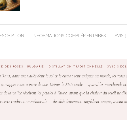
ESCRIPTION
INFORMATIONS COMPLÉMENTAIRES
AVIS (
 DES ROSES · BULGARIE · DISTILLATION TRADITIONNELLE · XVIE SIÈC
lkans, dans une vallée dont le sol et le climat sont uniques au monde, les ros
é en nappes roses à perte de vue. Depuis le XVIe siècle — quand les marchands ot
 de la vallée récoltent les pétales à l'aube, avant que la chaleur du soleil ne dissi
t de cette tradition immémoriale — distillée lentement, ingrédient unique, aucun a