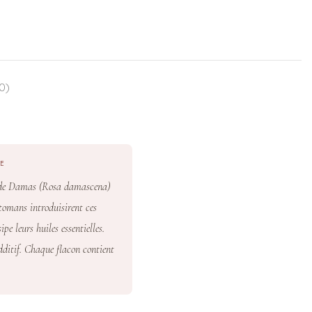
0)
LE
es de Damas (Rosa damascena)
tomans introduisirent ces
pe leurs huiles essentielles.
dditif. Chaque flacon contient