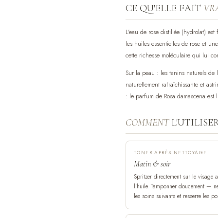
CE QU'ELLE FAIT
VR
L'eau de rose distillée (hydrolat) es
les huiles essentielles de rose et 
cette richesse moléculaire qui lui co
Sur la peau : les tanins naturels de 
naturellement rafraîchissante et astr
: le parfum de Rosa damascena est l'
COMMENT
L'UTILISE
TONER APRÈS NETTOYAGE
Matin & soir
Spritzer directement sur le visage 
l'huile. Tamponner doucement — ne
les soins suivants et resserre les po