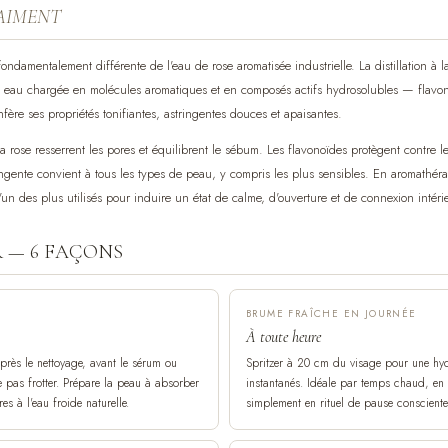
AIMENT
t fondamentalement différente de l'eau de rose aromatisée industrielle. La distillation à
une eau chargée en molécules aromatiques et en composés actifs hydrosolubles — flavon
nfère ses propriétés tonifiantes, astringentes douces et apaisantes.
la rose resserrent les pores et équilibrent le sébum. Les flavonoïdes protègent contre le 
ingente convient à tous les types de peau, y compris les plus sensibles. En aromathérap
un des plus utilisés pour induire un état de calme, d'ouverture et de connexion intéri
R — 6 FAÇONS
BRUME FRAÎCHE EN JOURNÉE
À toute heure
après le nettoyage, avant le sérum ou
Spritzer à 20 cm du visage pour une hyd
 pas frotter. Prépare la peau à absorber
instantanés. Idéale par temps chaud, en 
res à l'eau froide naturelle.
simplement en rituel de pause consciente