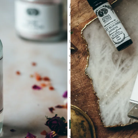
Eau florale de la Vallée des R
Rosa damascena distillée en Bul
Rosa damascena · Eau florale distillée · Val
cGMP
L’eau florale la plus vénérée au monde — d
siècle. Rosa damascena récoltée à l’aube c
composés actifs. S’utilise comme toner hyd
voile aromatique avant le maquillage ou en 
de rose fraîche, de citrus et de terre verte.
Toner visage
Hydratation
Astringent
3 en stock
Compare
Add to wish