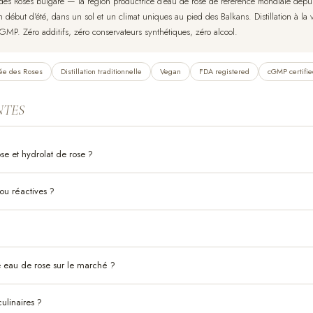
 des Roses bulgare — la région productrice d'eau de rose de référence mondiale depuis
 début d'été, dans un sol et un climat uniques au pied des Balkans. Distillation à la 
cGMP. Zéro additifs, zéro conservateurs synthétiques, zéro alcool.
lée des Roses
Distillation traditionnelle
Vegan
FDA registered
cGMP certifie
NTES
se et hydrolat de rose ?
ou réactives ?
e eau de rose sur le marché ?
culinaires ?