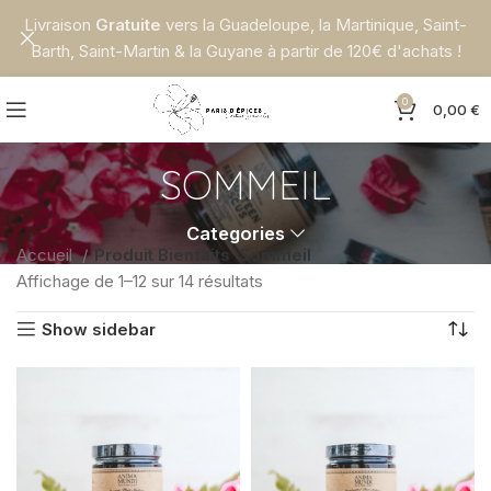
Livraison
Gratuite
vers la Guadeloupe, la Martinique, Saint-
Barth, Saint-Martin & la Guyane à partir de 120€ d'achats !
0
0,00
€
SOMMEIL
Categories
Accueil
Produit Bienfaits
Sommeil
Affichage de 1–12 sur 14 résultats
Show sidebar