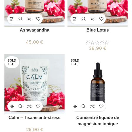
Ashwagandha
Blue Lotus
45,00
€
39,90
€
SOLD
SOLD
OUT
OUT
Calm – Tisane anti-stress
Concentré liquide de
magnésium ionique
25,90
€