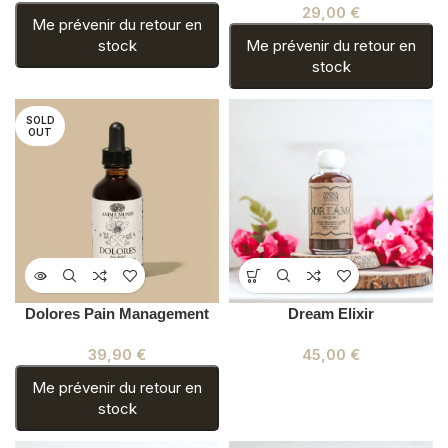
29,00
€
Me prévenir du retour en
stock
Me prévenir du retour en
stock
SOLD
OUT
Dolores Pain Management
Dream Elixir
39,90
€
45,00
€
Me prévenir du retour en
stock