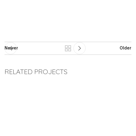
Newer
Older
RELATED PROJECTS
A lacus bibendum pulvinar
Furniture