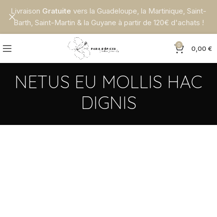
Livraison
Gratuite
vers la Guadeloupe, la Martinique, Saint-
Barth, Saint-Martin & la Guyane à partir de 120€ d'achats !
0
0,00
€
NETUS EU MOLLIS HAC
DIGNIS