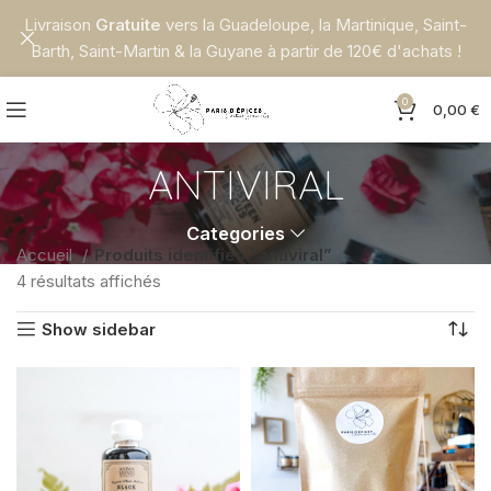
Livraison
Gratuite
vers la Guadeloupe, la Martinique, Saint-
Barth, Saint-Martin & la Guyane à partir de 120€ d'achats !
0
0,00
€
ANTIVIRAL
Categories
Accueil
Produits identifiés “antiviral”
4 résultats affichés
Show sidebar