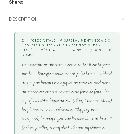
Share:
DESCRIPTION
QI · FORCE VITALE · 9 SUPERALIMENTS 100% BIO
· SOUTIEN SURRÉNALIEN · PRÉBIOTIQUES ·
PROTÉINE VÉGÉTALE · 1 C. À SOUPE / DOSE · 30
DOSES
En médecine traditionnelle chinoise, le Qi est la force
vitale — l'énergie circulante qui pulse la vie. Ce blend
de 9 superaliments biologiques traverse les traditions
du monde entier pour nourrir cette force de fond : les
superfoods d'Amérique du Sud (Chia, Chanvre, Maca),
les plantes natives américaines (Slippery Elm,
Mesquite), les adaptogènes de l'Ayurveda et de la MTC
(Ashwagandha, Astragalus). Chaque ingrédient est