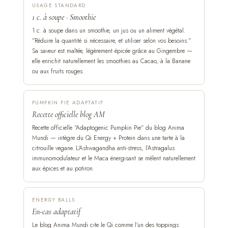
USAGE STANDARD
1 c. à soupe · Smoothie
1 c. à soupe dans un smoothie, un jus ou un aliment végétal.
"Réduire la quantité si nécessaire, et utiliser selon vos besoins."
Sa saveur est maltée, légèrement épicée grâce au Gingembre —
elle enrichit naturellement les smoothies au Cacao, à la Banane
ou aux fruits rouges.
PUMPKIN PIE ADAPTATIF
Recette officielle blog AM
Recette officielle "Adaptogenic Pumpkin Pie" du blog Anima
Mundi — intègre du Qi Energy + Protein dans une tarte à la
citrouille vegane. L'Ashwagandha anti-stress, l'Astragalus
immunomodulateur et le Maca énergisant se mêlent naturellement
aux épices et au potiron.
ENERGY BALLS
En-cas adaptatif
Le blog Anima Mundi cite le Qi comme l'un des toppings