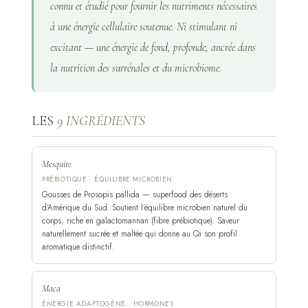
connu et étudié pour fournir les nutriments nécessaires
à une énergie cellulaire soutenue. Ni stimulant ni
excitant — une énergie de fond, profonde, ancrée dans
la nutrition des surrénales et du microbiome.
LES
9 INGRÉDIENTS
Mesquite
PRÉBIOTIQUE · ÉQUILIBRE MICROBIEN
Gousses de Prosopis pallida — superfood des déserts
d'Amérique du Sud. Soutient l'équilibre microbien naturel du
corps, riche en galactomannan (fibre prébiotique). Saveur
naturellement sucrée et maltée qui donne au Qi son profil
aromatique distinctif.
Maca
ÉNERGIE ADAPTOGÈNE · HORMONES