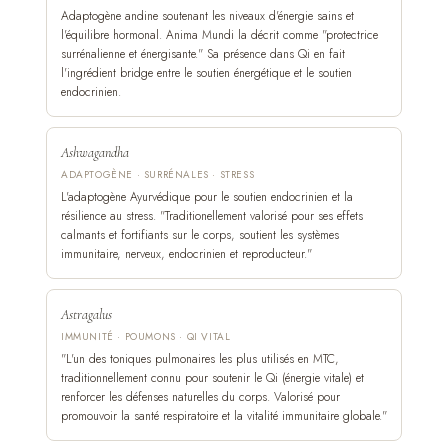
Adaptogène andine soutenant les niveaux d'énergie sains et
l'équilibre hormonal. Anima Mundi la décrit comme "protectrice
surrénalienne et énergisante." Sa présence dans Qi en fait
l'ingrédient bridge entre le soutien énergétique et le soutien
endocrinien.
Ashwagandha
ADAPTOGÈNE · SURRÉNALES · STRESS
L'adaptogène Ayurvédique pour le soutien endocrinien et la
résilience au stress. "Traditionellement valorisé pour ses effets
calmants et fortifiants sur le corps, soutient les systèmes
immunitaire, nerveux, endocrinien et reproducteur."
Astragalus
IMMUNITÉ · POUMONS · QI VITAL
"L'un des toniques pulmonaires les plus utilisés en MTC,
traditionnellement connu pour soutenir le Qi (énergie vitale) et
renforcer les défenses naturelles du corps. Valorisé pour
promouvoir la santé respiratoire et la vitalité immunitaire globale."