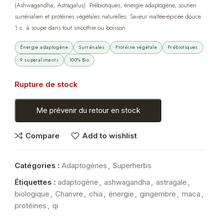
(Ashwagandha, Astragalus). Prébiotiques, énergie adaptogène, soutien
surrénalien et protéines végétales naturelles. Saveur maltée-épicée douce.
1 c. à soupe dans tout smoothie ou boisson.
Énergie adaptogène
Surrénales
Protéine végétale
Prébiotiques
9 superaliments
100% Bio
Rupture de stock
Me prévenir du retour en stock
Compare
Add to wishlist
Catégories :
Adaptogènes
,
Superherbs
Étiquettes :
adaptogène
,
ashwagandha
,
astragale
,
biologique
,
Chanvre
,
chia
,
énergie
,
gingembre
,
maca
,
protéines
,
qi