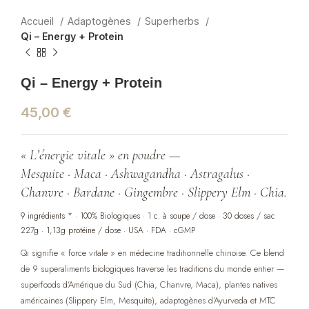
Accueil
Adaptogènes
Superherbs
Qi – Energy + Protein
Qi – Energy + Protein
45,00
€
« L’énergie vitale » en poudre —
Mesquite · Maca · Ashwagandha · Astragalus ·
Chanvre · Bardane · Gingembre · Slippery Elm · Chia.
9 ingrédients * · 100% Biologiques · 1 c. à soupe / dose · 30 doses / sac
227g · 1,13g protéine / dose · USA · FDA · cGMP
Qi signifie « force vitale » en médecine traditionnelle chinoise. Ce blend
de 9 superaliments biologiques traverse les traditions du monde entier —
superfoods d’Amérique du Sud (Chia, Chanvre, Maca), plantes natives
américaines (Slippery Elm, Mesquite), adaptogènes d’Ayurveda et MTC