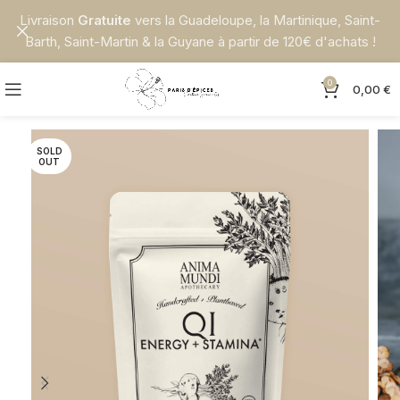
Livraison
Gratuite
vers la Guadeloupe, la Martinique, Saint-
Barth, Saint-Martin & la Guyane à partir de 120€ d'achats !
0
0,00
€
SOLD
OUT