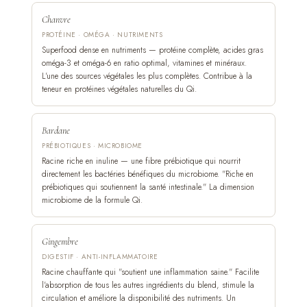
Chanvre
PROTÉINE · OMÉGA · NUTRIMENTS
Superfood dense en nutriments — protéine complète, acides gras
oméga-3 et oméga-6 en ratio optimal, vitamines et minéraux.
L'une des sources végétales les plus complètes. Contribue à la
teneur en protéines végétales naturelles du Qi.
Bardane
PRÉBIOTIQUES · MICROBIOME
Racine riche en inuline — une fibre prébiotique qui nourrit
directement les bactéries bénéfiques du microbiome. "Riche en
prébiotiques qui soutiennent la santé intestinale." La dimension
microbiome de la formule Qi.
Gingembre
DIGESTIF · ANTI-INFLAMMATOIRE
Racine chauffante qui "soutient une inflammation saine." Facilite
l'absorption de tous les autres ingrédients du blend, stimule la
circulation et améliore la disponibilité des nutriments. Un