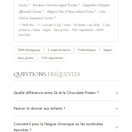
Graine * · Bardane (Arctium lappa) Racine * · Gingembre (Zingiber
officinale) Racine * · Slippery Elm (Ulmus rubra) Écorce * · Chia
(Salvia hispanica) Graine *
* 100% Bio · 1 c. à soupe (7,7g) / dose · 30 doses / sac 227g · 1,13g
protéine / dose · Vegan · Sans gluten · FDA registered · cGMP
certified
100% Biologique
9 superaliments
Prébiotiques
Vegan
Sans gluten
FDA registered
QUESTIONS
FRÉQUENTES
Quelle différence entre Qi et la Chocolate Protein ?
Peut-on le donner aux enfants ?
Convient-il pour la fatigue chronique ou les surrénales
épuisées ?