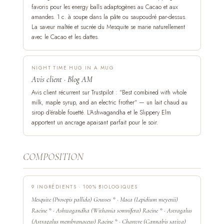
favoris pour les energy balls adaptogènes au Cacao et aux
amandes. 1 c. à soupe dans la pâte ou saupoudré par-dessus.
La saveur maltée et sucrée du Mesquite se marie naturellement
avec le Cacao et les dattes.
NIGHT TIME HUG IN A MUG
Avis client · Blog AM
Avis client récurrent sur Trustpilot : "Best combined with whole
milk, maple syrup, and an electric frother" — un lait chaud au
sirop d'érable fouetté. L'Ashwagandha et le Slippery Elm
apportent un ancrage apaisant parfait pour le soir.
COMPOSITION
9 INGRÉDIENTS · 100% BIOLOGIQUES
Mesquite (Prosopis pallida) Gousses * · Maca (Lepidium meyenii)
Racine * · Ashwagandha (Withania somnifera) Racine * · Astragalus
(Astragalus membranaceus) Racine * · Chanvre (Cannabis sativa)