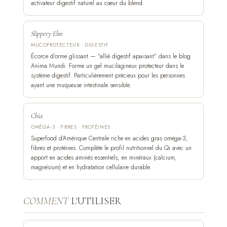
activateur digestif naturel au cœur du blend.
Slippery Elm
MUCOPROTECTEUR · DIGESTIF
Écorce d'orme glissant — "allié digestif apaisant" dans le blog
Anima Mundi. Forme un gel mucilagineux protecteur dans le
système digestif. Particulièrement précieux pour les personnes
ayant une muqueuse intestinale sensible.
Chia
OMÉGA-3 · FIBRES · PROTÉINES
Superfood d'Amérique Centrale riche en acides gras oméga-3,
fibres et protéines. Complète le profil nutritionnel du Qi avec un
apport en acides aminés essentiels, en minéraux (calcium,
magnésium) et en hydratation cellulaire durable.
COMMENT
L'UTILISER