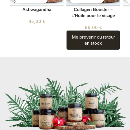
Ashwagandha
Collagen Booster –
L’Huile pour le visage
45,00
€
69,00
€
Me prévenir du retour
en stock