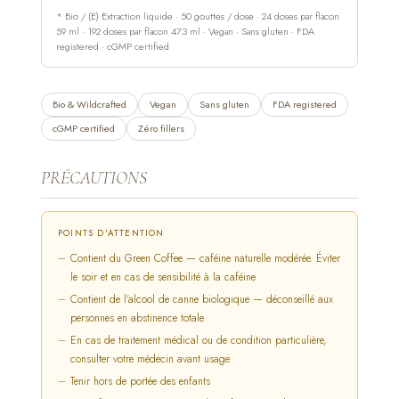
* Bio / (E) Extraction liquide · 50 gouttes / dose · 24 doses par flacon
59 ml · 192 doses par flacon 473 ml · Vegan · Sans gluten · FDA
registered · cGMP certified
Bio & Wildcrafted
Vegan
Sans gluten
FDA registered
cGMP certified
Zéro fillers
PRÉCAUTIONS
POINTS D'ATTENTION
Contient du Green Coffee — caféine naturelle modérée. Éviter
le soir et en cas de sensibilité à la caféine
Contient de l'alcool de canne biologique — déconseillé aux
personnes en abstinence totale
En cas de traitement médical ou de condition particulière,
consulter votre médecin avant usage
Tenir hors de portée des enfants