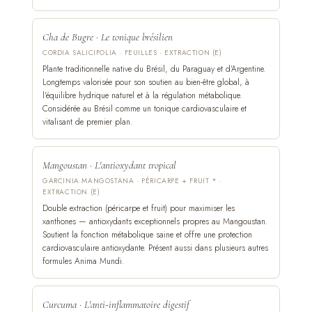
Cha de Bugre · Le tonique brésilien
CORDIA SALICIFOLIA · FEUILLES · EXTRACTION (E)
Plante traditionnelle native du Brésil, du Paraguay et d'Argentine.
Longtemps valorisée pour son soutien au bien-être global, à
l'équilibre hydrique naturel et à la régulation métabolique.
Considérée au Brésil comme un tonique cardiovasculaire et
vitalisant de premier plan.
Mangoustan · L'antioxydant tropical
GARCINIA MANGOSTANA · PÉRICARPE + FRUIT * ·
EXTRACTION (E)
Double extraction (péricarpe et fruit) pour maximiser les
xanthones — antioxydants exceptionnels propres au Mangoustan.
Soutient la fonction métabolique saine et offre une protection
cardiovasculaire antioxydante. Présent aussi dans plusieurs autres
formules Anima Mundi.
Curcuma · L'anti-inflammatoire digestif