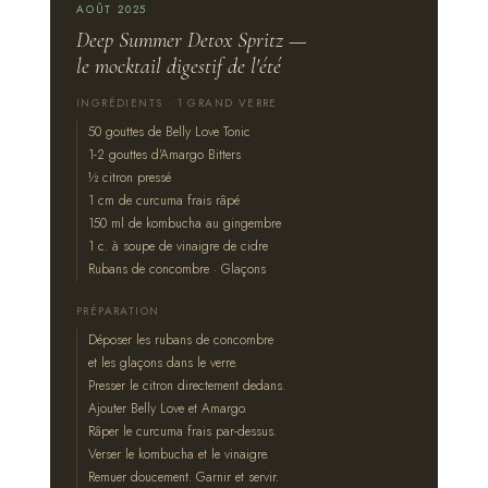
AOÛT 2025
Deep Summer Detox Spritz —
le mocktail digestif de l'été
INGRÉDIENTS · 1 GRAND VERRE
50 gouttes de Belly Love Tonic
1-2 gouttes d'Amargo Bitters
½ citron pressé
1 cm de curcuma frais râpé
150 ml de kombucha au gingembre
1 c. à soupe de vinaigre de cidre
Rubans de concombre · Glaçons
PRÉPARATION
Déposer les rubans de concombre
et les glaçons dans le verre.
Presser le citron directement dedans.
Ajouter Belly Love et Amargo.
Râper le curcuma frais par-dessus.
Verser le kombucha et le vinaigre.
Remuer doucement. Garnir et servir.