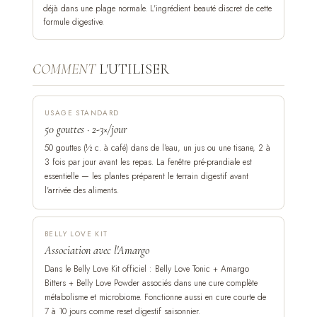
déjà dans une plage normale. L'ingrédient beauté discret de cette
formule digestive.
COMMENT
L'UTILISER
USAGE STANDARD
50 gouttes · 2-3×/jour
50 gouttes (½ c. à café) dans de l'eau, un jus ou une tisane, 2 à
3 fois par jour avant les repas. La fenêtre pré-prandiale est
essentielle — les plantes préparent le terrain digestif avant
l'arrivée des aliments.
BELLY LOVE KIT
Association avec l'Amargo
Dans le Belly Love Kit officiel : Belly Love Tonic + Amargo
Bitters + Belly Love Powder associés dans une cure complète
métabolisme et microbiome. Fonctionne aussi en cure courte de
7 à 10 jours comme reset digestif saisonnier.