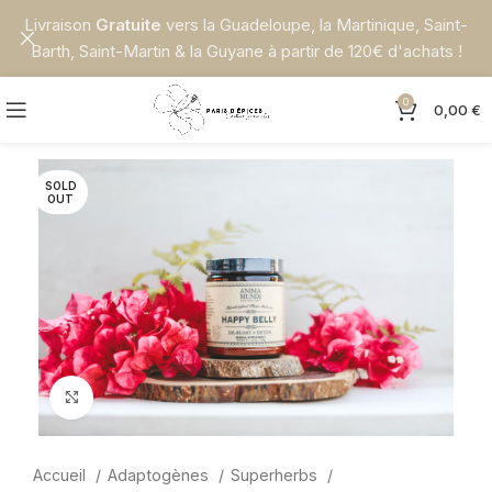
Livraison
Gratuite
vers la Guadeloupe, la Martinique, Saint-
Barth, Saint-Martin & la Guyane à partir de 120€ d'achats !
0
0,00
€
SOLD
OUT
Click to enlarge
Accueil
Adaptogènes
Superherbs