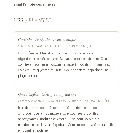
avant l'arrivée des aliments.
LES
7 PLANTES
Garcinia · Le régulateur métabolique
GARCINIA CAMBOGIA · FRUIT · EXTRACTION (E)
Grand fruit vert traditionnellement utilisé pour soutenir la
digestion et le métabolisme. Sa haute teneur en vitamine C lui
confère un soutien antioxydant et aide à moduler l'inflammation.
Soutient une glycémie et un taux de cholestérol déjà dans une
plage normale.
Green Coffee · L'énergie du grain cru
COFFEA ARABICA · GRAIN NON TORRÉFIÉ · EXTRACTION (E)
Issu de grains de café non torréfiés — riche en acide
chlorogénique, un composé étudié pour ses propriétés
antioxydantes. Traditionnellement utilisé pour soutenir le
métabolisme et la vitalité globale. Contient de la caféine naturelle
en quantité modérée.