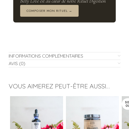
Belly Love est au cœur de notre Rituel Digestion
COMPOSER MON RITUEL →
INFORMATIONS COMPLÉMENTAIRES
AVIS (0)
VOUS AIMEREZ PEUT-ÊTRE AUSSI…
SO
O