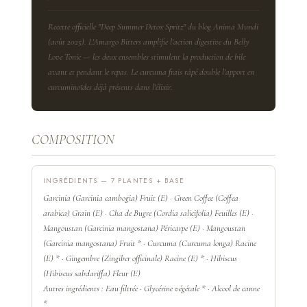
Recette officielle "Deep Summer Detox Spritz" du blog Anima Mundi
(août 2025). L'Amargo Bitters amplifie l'action digestive du Belly
Love Tonic — les deux ensembles stimulent la production de bile
avant et pendant le repas. Le curcuma frais râpé double l'apport en
curcuminoïdes déjà présents dans l'élixir.
COMPOSITION
INGRÉDIENTS — 7 PLANTES + BASE
Garcinia (Garcinia cambogia) Fruit (E) · Green Coffee (Coffea
arabica) Grain (E) · Cha de Bugre (Cordia salicifolia) Feuilles (E) ·
Mangoustan (Garcinia mangostana) Péricarpe (E) · Mangoustan
(Garcinia mangostana) Fruit * · Curcuma (Curcuma longa) Racine
(E) * · Gingembre (Zingiber officinale) Racine (E) * · Hibiscus
(Hibiscus sabdariffa) Fleur (E)
Autres ingrédients : Eau filtrée · Glycérine végétale * · Alcool de canne
*