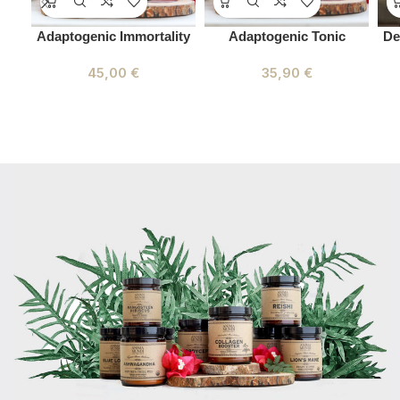
Adaptogenic Immortality
Adaptogenic Tonic
De
45,00
€
35,90
€