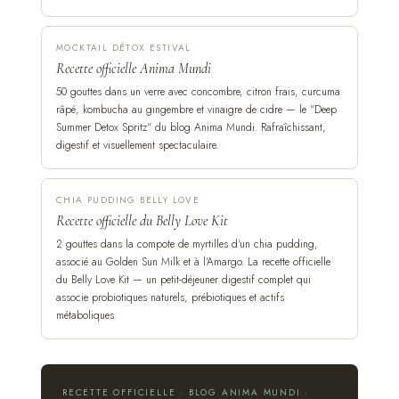
MOCKTAIL DÉTOX ESTIVAL
Recette officielle Anima Mundi
50 gouttes dans un verre avec concombre, citron frais, curcuma
râpé, kombucha au gingembre et vinaigre de cidre — le "Deep
Summer Detox Spritz" du blog Anima Mundi. Rafraîchissant,
digestif et visuellement spectaculaire.
CHIA PUDDING BELLY LOVE
Recette officielle du Belly Love Kit
2 gouttes dans la compote de myrtilles d'un chia pudding,
associé au Golden Sun Milk et à l'Amargo. La recette officielle
du Belly Love Kit — un petit-déjeuner digestif complet qui
associe probiotiques naturels, prébiotiques et actifs
métaboliques.
RECETTE OFFICIELLE · BLOG ANIMA MUNDI ·