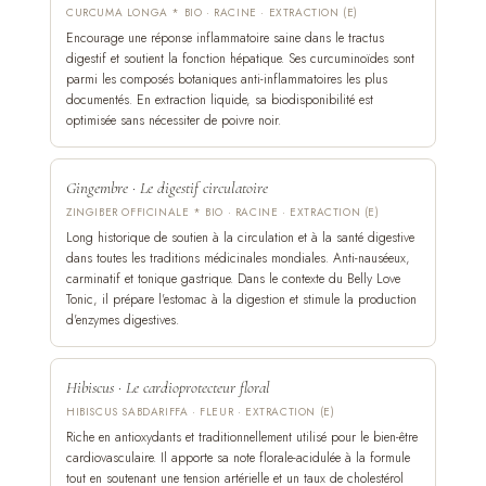
CURCUMA LONGA * BIO · RACINE · EXTRACTION (E)
Encourage une réponse inflammatoire saine dans le tractus
digestif et soutient la fonction hépatique. Ses curcuminoïdes sont
parmi les composés botaniques anti-inflammatoires les plus
documentés. En extraction liquide, sa biodisponibilité est
optimisée sans nécessiter de poivre noir.
Gingembre · Le digestif circulatoire
ZINGIBER OFFICINALE * BIO · RACINE · EXTRACTION (E)
Long historique de soutien à la circulation et à la santé digestive
dans toutes les traditions médicinales mondiales. Anti-nauséeux,
carminatif et tonique gastrique. Dans le contexte du Belly Love
Tonic, il prépare l'estomac à la digestion et stimule la production
d'enzymes digestives.
Hibiscus · Le cardioprotecteur floral
HIBISCUS SABDARIFFA · FLEUR · EXTRACTION (E)
Riche en antioxydants et traditionnellement utilisé pour le bien-être
cardiovasculaire. Il apporte sa note florale-acidulée à la formule
tout en soutenant une tension artérielle et un taux de cholestérol