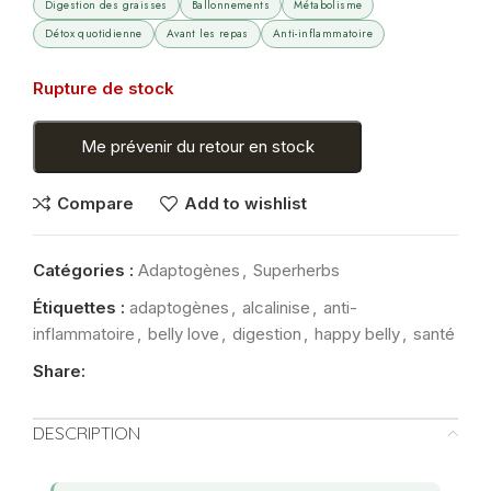
Digestion des graisses
Ballonnements
Métabolisme
Détox quotidienne
Avant les repas
Anti-inflammatoire
Rupture de stock
Me prévenir du retour en stock
Compare
Add to wishlist
Catégories :
Adaptogènes
,
Superherbs
Étiquettes :
adaptogènes
,
alcalinise
,
anti-
inflammatoire
,
belly love
,
digestion
,
happy belly
,
santé
Share:
DESCRIPTION