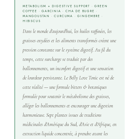
METABOLISM + DIGESTIVE SUPPORT · GREEN
COFFEE · GARCINIA · CHA DE BUGRE ·
MANGOUSTAN · CURCUMA · GINGEMBRE ·
HIBISCUS
Dans le monde d'aujourd'hui, les huiles raffinées, les
graisses oxydées et les aliments transformés créent une
pression constante sur le système digestif. Au fil du
temps, cette surcharge se traduit par des
ballonnements, un inconfort digestif et une sensation
de lourdeur persistante. Le Belly Love Tonic est né de
cette réalité — une formule bitters & botaniques
formulée pour soutenir le métabolisme des graisses,
alléger les ballonnements et encourager une digestion
harmonieuse. Sept plantes issues de traditions
médicinales d'Amérique du Sud, d'Asie et d'Afrique, en
extraction liquide concentrée, à prendre avant les