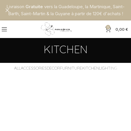
Livraison
Gratuite
vers la Guadeloupe, la Martinique, Saint-
Barth, Saint-Martin & la Guyane à partir de 120€ d'achats !
0
0,00
€
KITCHEN
ALL
ACCESSORIES
DECOR
FURNITURE
KITCHEN
LIGHTING
Suspendisse quam at vestibulum
Kitchen
Leo uteu ullamcorper
Kitchen